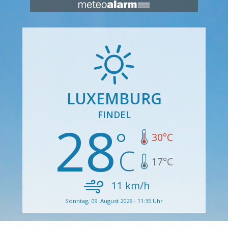
LUXEMBURG
FINDEL
28
30
°C
17
°C
11
km/h
Sonntag, 09. August 2026 - 11:35 Uhr