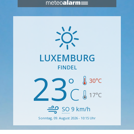
LUXEMBURG
FINDEL
23
30
°C
17
°C
SO
9
km/h
Sonntag, 09. August 2026 - 10:15 Uhr