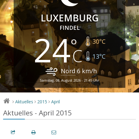
LUXEMBURG
FINDEL
24
30
°C
13
°C
Nord
6
km/h
Samstag, 08. August 2026 - 21:45 Uhr
Aktuelles
2015
April
>
>
>
Aktuelles - April 2015