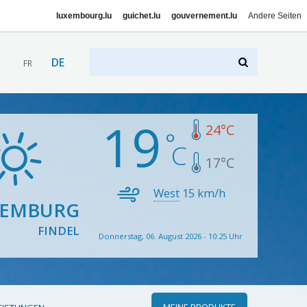
luxembourg.lu
guichet.lu
gouvernement.lu
Andere Seiten
DE
FR
19
24
°C
17
°C
West
15
km/h
XEMBURG
FINDEL
Donnerstag, 06. August 2026 - 10:25 Uhr
MEINE PRODUKTE