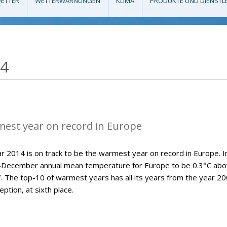
ETTER
WETTERWARNUNGEN
KLIMA
PRODUKTE UND DIENSTL
14
mest year on record in Europe
 2014 is on track to be the warmest year on record in Europe. Ini
y-December annual mean temperature for Europe to be 0.3°C ab
7. The top-10 of warmest years has all its years from the year 2
ption, at sixth place.