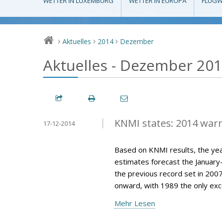
WETTER IN LUXEMBURG
WETTER IN EUROPA
FLUGW
Aktuelles
2014
Dezember
>
>
>
Aktuelles - Dezember 20
KNMI states: 2014 war
17-12-2014
Based on KNMI results, the year
estimates forecast the Januar
the previous record set in 200
onward, with 1989 the only exce
Mehr Lesen