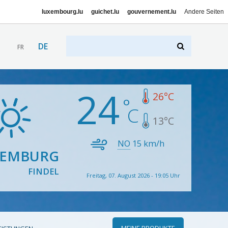
luxembourg.lu
guichet.lu
gouvernement.lu
Andere Seiten
DE
FR
24
26
°C
13
°C
NO
15
km/h
XEMBURG
FINDEL
Freitag, 07. August 2026 - 19:05 Uhr
MEINE PRODUKTE