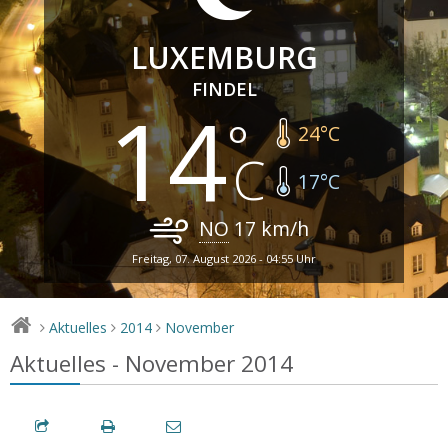
LUXEMBURG
FINDEL
14
24
°C
17
°C
NO
17
km/h
Freitag, 07. August 2026 - 04:55 Uhr
Aktuelles
2014
November
>
>
>
Aktuelles - November 2014