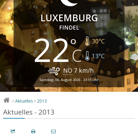
LUXEMBURG
FINDEL
22
30
°C
13
°C
NO
7
km/h
Samstag, 08. August 2026 - 23:15 Uhr
Aktuelles
2013
>
>
Aktuelles - 2013