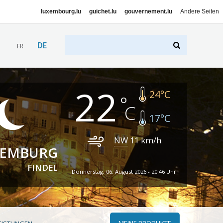
luxembourg.lu
guichet.lu
gouvernement.lu
Andere Seiten
DE
FR
22
24
°C
17
°C
NW
11
km/h
XEMBURG
FINDEL
Donnerstag, 06. August 2026 - 20:46 Uhr
MEINE PRODUKTE