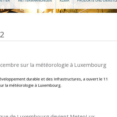
ETTER
WETTERWARNUNGEN
KLIMA
PRODUKTE UND DIENSTL
12
écembre sur la météorologie à Luxembourg
veloppement durable et des Infrastructures, a ouvert le 11
ur la météorologie à Luxembourg.
gique de Luxembourg devient MeteoLux