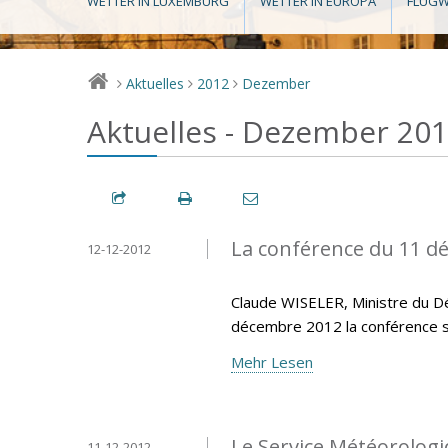
WETTER IN LUXEMBURG
WETTER IN EUROPA
FLUGW
Aktuelles
2012
Dezember
>
>
>
Aktuelles - Dezember 20
La conférence du 11 d
12-12-2012
Claude WISELER, Ministre du Dé
décembre 2012 la conférence s
Mehr Lesen
Le Service Météorolo
11-12-2012