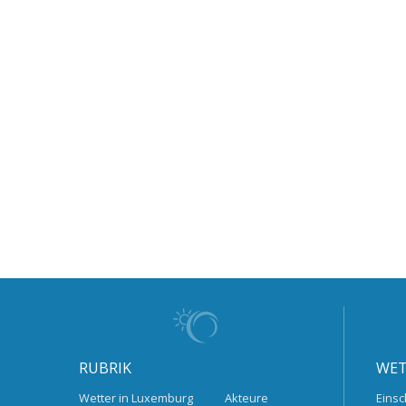
RUBRIK
WET
Wetter in Luxemburg
Akteure
Einsc