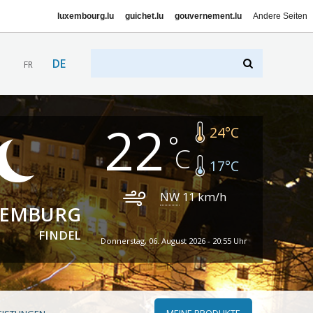
luxembourg.lu
guichet.lu
gouvernement.lu
Andere Seiten
DE
FR
22
24
°C
17
°C
NW
11
km/h
XEMBURG
FINDEL
Donnerstag, 06. August 2026 - 20:55 Uhr
MEINE PRODUKTE