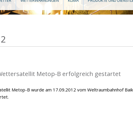
ETTER
WETTERWARNUNGEN
KLIMA
PRODUKTE UND DIENSTL
12
ettersatellit Metop-B erfolgreich gestartet
atellit Metop-B wurde am 17.09.2012 vom Weltraumbahnhof Bai
rtet.