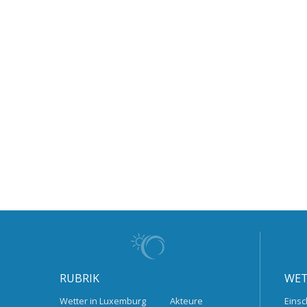
RUBRIK
WET
Wetter in Luxemburg
Akteure
Einsc