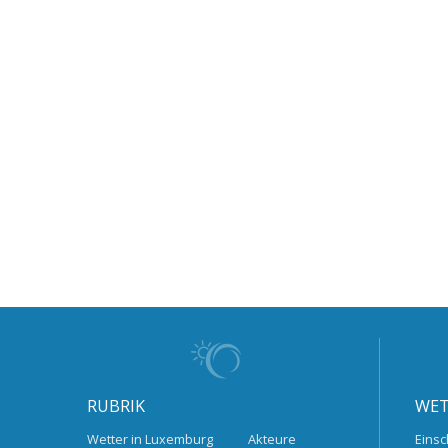
RUBRIK
WET
Wetter in Luxemburg
Akteure
Einsc