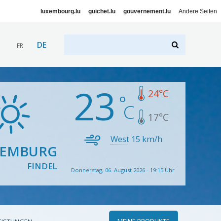
luxembourg.lu
guichet.lu
gouvernement.lu
Andere Seiten
DE
FR
23
24
°C
17
°C
West
15
km/h
XEMBURG
FINDEL
Donnerstag, 06. August 2026 - 19:15 Uhr
MEINE PRODUKTE