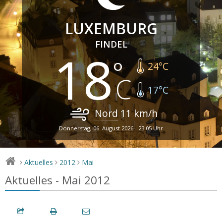
LUXEMBURG
FINDEL
18
24
°C
17
°C
Nord
11
km/h
Donnerstag, 06. August 2026 - 23:05 Uhr
Aktuelles
2012
Mai
>
>
>
Aktuelles - Mai 2012