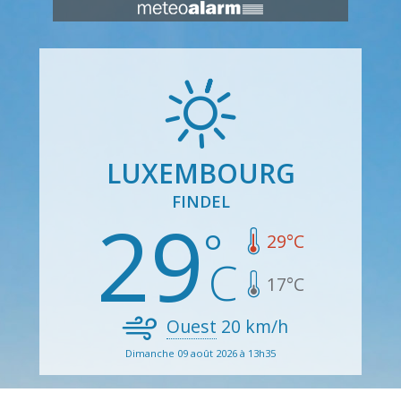
LUXEMBOURG
FINDEL
29
29
°C
17
°C
Ouest
20
km/h
Dimanche 09 août 2026 à 13h35