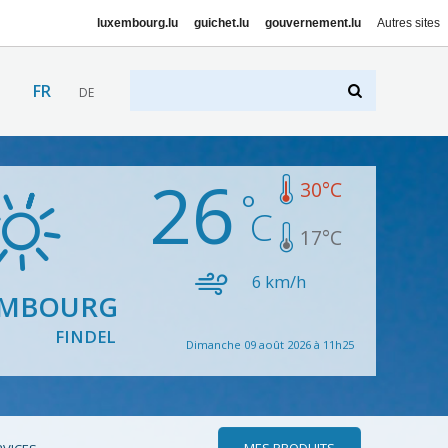
luxembourg.lu
guichet.lu
gouvernement.lu
Autres sites
FR
DE
26
30
°C
17
°C
6
km/h
EMBOURG
FINDEL
Dimanche 09 août 2026 à 11h25
MES PRODUITS