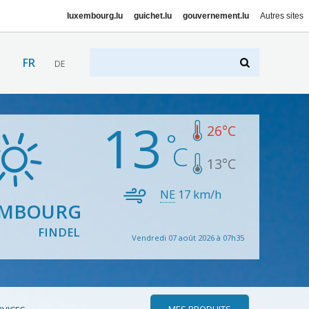
luxembourg.lu
guichet.lu
gouvernement.lu
Autres sites
FR
DE
13
26
°C
13
°C
NE
17
km/h
EMBOURG
FINDEL
Vendredi 07 août 2026 à 07h35
MES PRODUITS