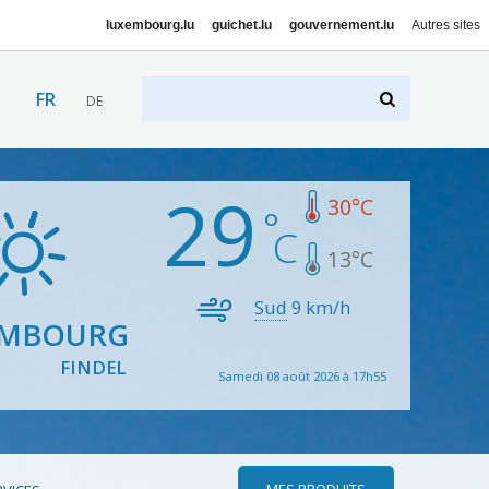
luxembourg.lu
guichet.lu
gouvernement.lu
Autres sites
FR
DE
29
30
°C
13
°C
Sud
9
km/h
EMBOURG
FINDEL
Samedi 08 août 2026 à 17h55
MES PRODUITS