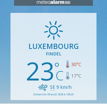
LUXEMBOURG
FINDEL
23
30
°C
17
°C
SE
9
km/h
Dimanche 09 août 2026 à 10h25