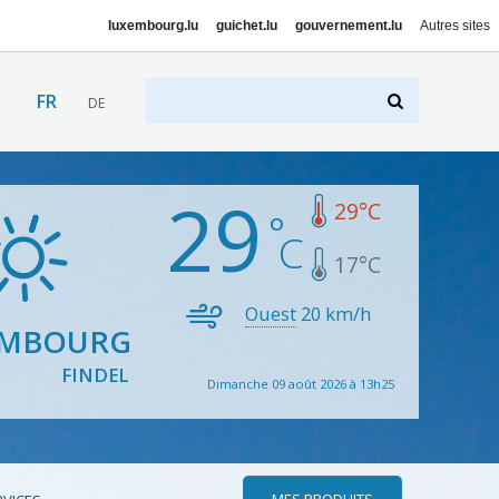
luxembourg.lu
guichet.lu
gouvernement.lu
Autres sites
FR
DE
29
29
°C
17
°C
Ouest
20
km/h
EMBOURG
FINDEL
Dimanche 09 août 2026 à 13h25
MES PRODUITS