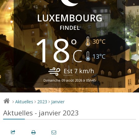
LUXEMBOURG
FINDEL
18
30
°C
13
°C
Est
7
km/h
Dimanche 09 août 2026 à 05h45
Aktuelles
2023
Janvier
>
>
>
Aktuelles - janvier 2023