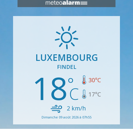
LUXEMBOURG
FINDEL
18
30
°C
17
°C
2
km/h
Dimanche 09 août 2026 à 07h55