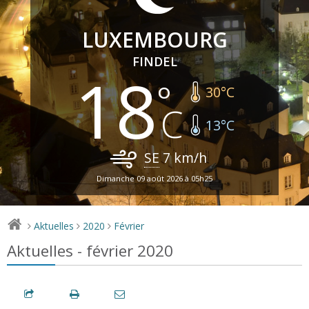
LUXEMBOURG
FINDEL
18
30
°C
13
°C
SE
7
km/h
Dimanche 09 août 2026 à 05h25
Aktuelles
2020
Février
>
>
>
Aktuelles - février 2020