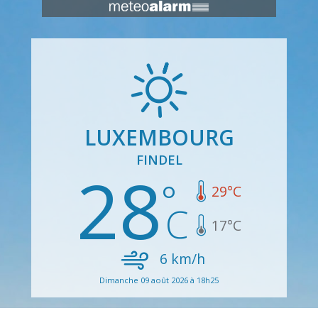
LUXEMBOURG
FINDEL
28
29
°C
17
°C
6
km/h
Dimanche 09 août 2026 à 18h25