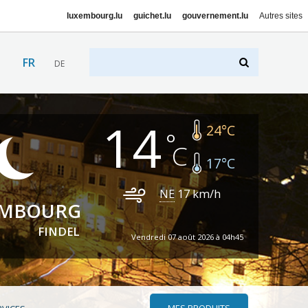
luxembourg.lu
guichet.lu
gouvernement.lu
Autres sites
FR
DE
14
24
°C
17
°C
NE
17
km/h
EMBOURG
FINDEL
Vendredi 07 août 2026 à 04h45
MES PRODUITS