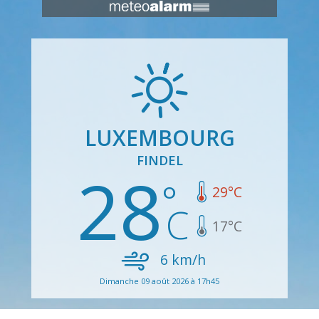
LUXEMBOURG
FINDEL
28
29
°C
17
°C
6
km/h
Dimanche 09 août 2026 à 17h45