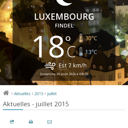
LUXEMBOURG
FINDEL
18
30
°C
13
°C
Est
7
km/h
Dimanche 09 août 2026 à 03h35
Aktuelles
2015
Juillet
>
>
>
Aktuelles - juillet 2015