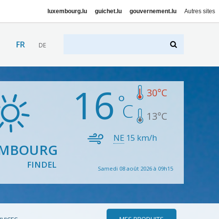
luxembourg.lu
guichet.lu
gouvernement.lu
Autres sites
FR
DE
16
30
°C
13
°C
NE
15
km/h
EMBOURG
FINDEL
Samedi 08 août 2026 à 09h15
MES PRODUITS