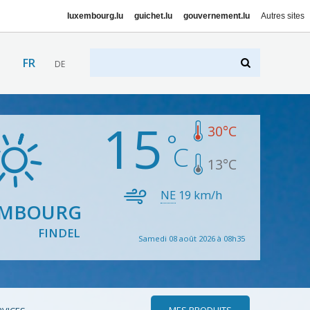
luxembourg.lu
guichet.lu
gouvernement.lu
Autres sites
FR
DE
15
30
°C
13
°C
NE
19
km/h
EMBOURG
FINDEL
Samedi 08 août 2026 à 08h35
MES PRODUITS