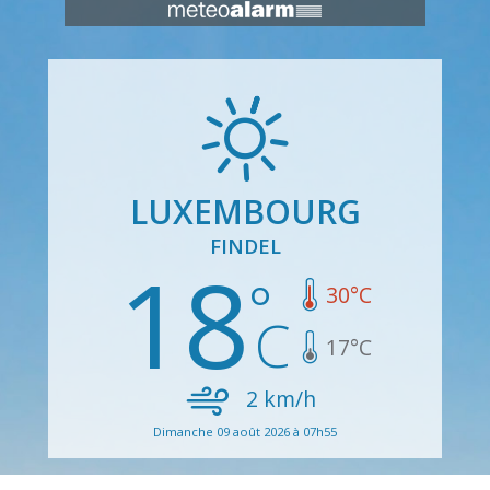
LUXEMBOURG
FINDEL
18
30
°C
17
°C
2
km/h
Dimanche 09 août 2026 à 07h55