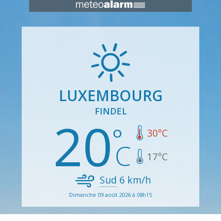
LUXEMBOURG
FINDEL
20
30
°C
17
°C
Sud
6
km/h
Dimanche 09 août 2026 à 08h15