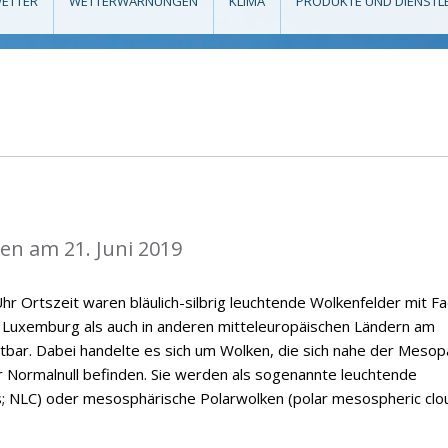
ETTER
WETTERWARNUNGEN
KLIMA
PRODUKTE UND DIENSTL
n am 21. Juni 2019
hr Ortszeit waren bläulich-silbrig leuchtende Wolkenfelder mit F
n Luxemburg als auch in anderen mitteleuropäischen Ländern am
tbar. Dabei handelte es sich um Wolken, die sich nahe der Meso
 Normalnull befinden. Sie werden als sogenannte leuchtende
s; NLC) oder mesosphärische Polarwolken (polar mesospheric clo