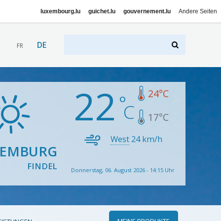
luxembourg.lu
guichet.lu
gouvernement.lu
Andere Seiten
DE
FR
22
24
°C
17
°C
West
24
km/h
XEMBURG
FINDEL
Donnerstag, 06. August 2026 - 14:15 Uhr
MEINE PRODUKTE