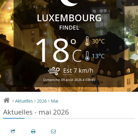
LUXEMBOURG
FINDEL
18
30
°C
13
°C
Est
7
km/h
Dimanche 09 août 2026 à 03h45
Aktuelles
2026
Mai
>
>
>
Aktuelles - mai 2026