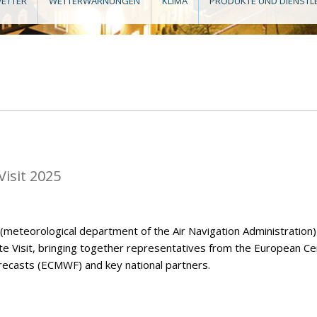
ETTER
WETTERWARNUNGEN
KLIMA
PRODUKTE UND DIENSTL
isit 2025
eteorological department of the Air Navigation Administration)
Visit, bringing together representatives from the European Ce
casts (ECMWF) and key national partners.