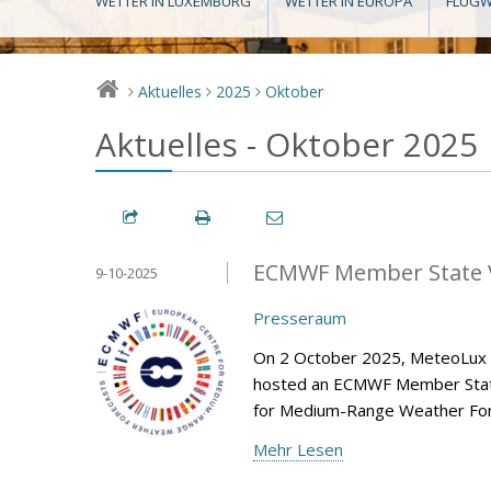
WETTER IN LUXEMBURG
WETTER IN EUROPA
FLUGW
Aktuelles
2025
Oktober
>
>
>
Aktuelles - Oktober 2025
ECMWF Member State V
9-10-2025
Presseraum
On 2 October 2025, MeteoLux (m
hosted an ECMWF Member State 
for Medium-Range Weather Fore
Mehr Lesen