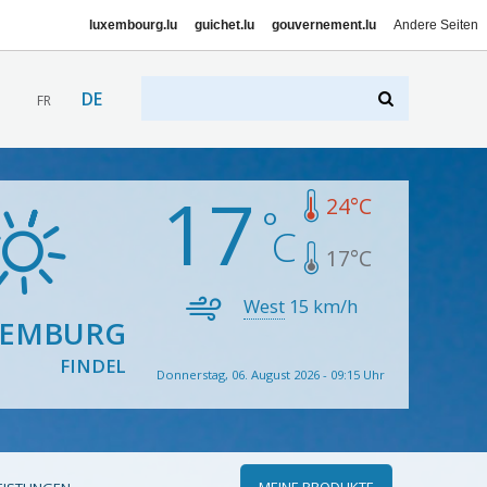
luxembourg.lu
guichet.lu
gouvernement.lu
Andere Seiten
DE
FR
17
24
°C
17
°C
West
15
km/h
XEMBURG
FINDEL
Donnerstag, 06. August 2026 - 09:15 Uhr
MEINE PRODUKTE