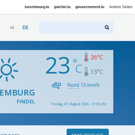
luxembourg.lu
guichet.lu
gouvernement.lu
Andere Seiten
DE
FR
23
26
°C
13
°C
Nord
13
km/h
XEMBURG
FINDEL
Freitag, 07. August 2026 - 17:05 Uhr
MEINE PRODUKTE