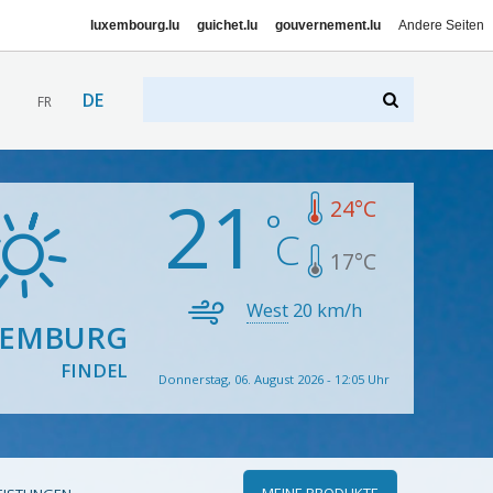
luxembourg.lu
guichet.lu
gouvernement.lu
Andere Seiten
DE
FR
21
24
°C
17
°C
West
20
km/h
XEMBURG
FINDEL
Donnerstag, 06. August 2026 - 12:05 Uhr
MEINE PRODUKTE