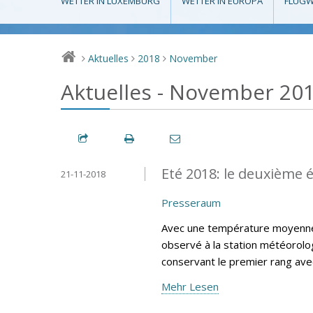
WETTER IN LUXEMBURG
WETTER IN EUROPA
FLUGW
Aktuelles
2018
November
>
>
>
Aktuelles - November 20
Eté 2018: le deuxième é
21-11-2018
Presseraum
Avec une température moyenne e
observé à la station météorolog
conservant le premier rang av
Mehr Lesen