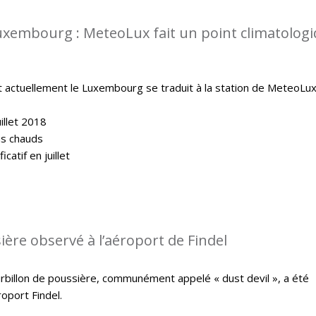
uxembourg : MeteoLux fait un point climatolog
t actuellement le Luxembourg se traduit à la station de MeteoLux
illet 2018
lus chauds
catif en juillet
ière observé à l’aéroport de Findel
ourbillon de poussière, communément appelé « dust devil », a été
oport Findel.