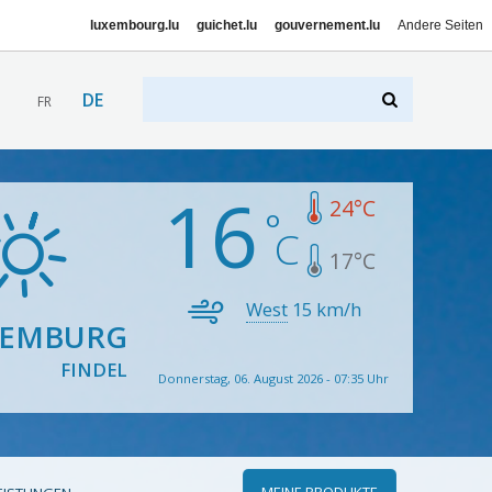
luxembourg.lu
guichet.lu
gouvernement.lu
Andere Seiten
DE
FR
16
24
°C
17
°C
West
15
km/h
XEMBURG
FINDEL
Donnerstag, 06. August 2026 - 07:35 Uhr
MEINE PRODUKTE