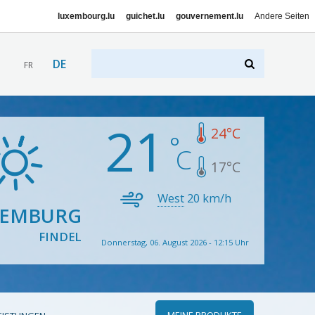
luxembourg.lu
guichet.lu
gouvernement.lu
Andere Seiten
DE
FR
21
24
°C
17
°C
West
20
km/h
XEMBURG
FINDEL
Donnerstag, 06. August 2026 - 12:15 Uhr
MEINE PRODUKTE