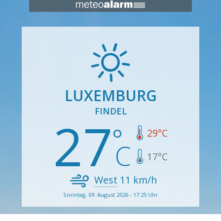
LUXEMBURG
FINDEL
27
29
°C
17
°C
West
11
km/h
Sonntag, 09. August 2026 - 17:25 Uhr