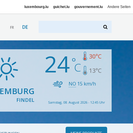
luxembourg.lu
guichet.lu
gouvernement.lu
Andere Seiten
DE
FR
24
30
°C
13
°C
NO
15
km/h
XEMBURG
FINDEL
Samstag, 08. August 2026 - 12:45 Uhr
MEINE PRODUKTE