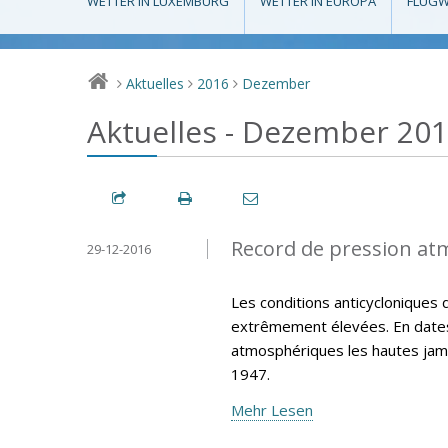
WETTER IN LUXEMBURG
WETTER IN EUROPA
FLUGW
Aktuelles
2016
Dezember
>
>
>
Aktuelles - Dezember 20
Record de pression at
29-12-2016
Les conditions anticycloniques 
extrêmement élevées. En dates
atmosphériques les hautes jama
1947.
Mehr Lesen