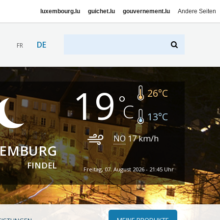
luxembourg.lu
guichet.lu
gouvernement.lu
Andere Seiten
DE
FR
19
26
°C
13
°C
NO
17
km/h
XEMBURG
FINDEL
Freitag, 07. August 2026 - 21:45 Uhr
MEINE PRODUKTE