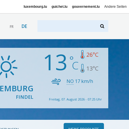
luxembourg.lu
guichet.lu
gouvernement.lu
Andere Seiten
DE
FR
13
26
°C
13
°C
NO
17
km/h
XEMBURG
FINDEL
Freitag, 07. August 2026 - 07:25 Uhr
MEINE PRODUKTE