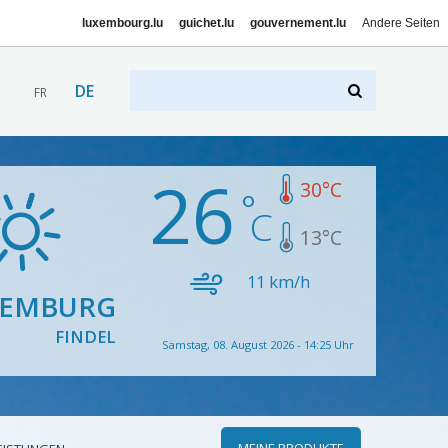
luxembourg.lu
guichet.lu
gouvernement.lu
Andere Seiten
DE
FR
26
30
°C
13
°C
11
km/h
XEMBURG
FINDEL
Samstag, 08. August 2026 - 14:25 Uhr
MEINE PRODUKTE