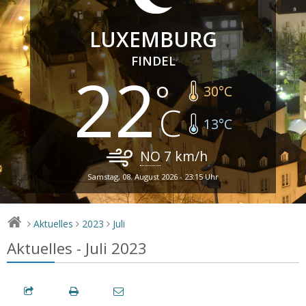
LUXEMBURG
FINDEL
22
30
°C
13
°C
NO
7
km/h
Samstag, 08. August 2026 - 23:15 Uhr
Aktuelles
2023
Juli
>
>
>
Aktuelles - Juli 2023