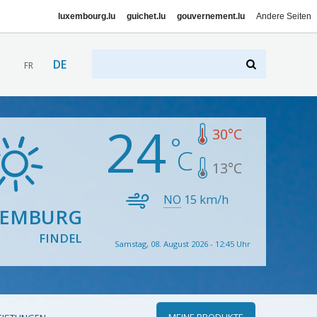
luxembourg.lu
guichet.lu
gouvernement.lu
Andere Seiten
DE
FR
24
30
°C
13
°C
NO
15
km/h
XEMBURG
FINDEL
Samstag, 08. August 2026 - 12:45 Uhr
MEINE PRODUKTE