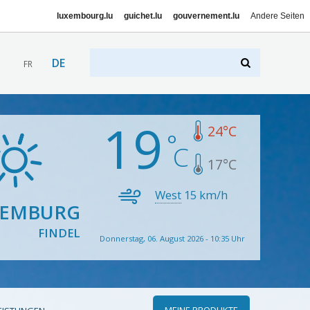
luxembourg.lu
guichet.lu
gouvernement.lu
Andere Seiten
DE
FR
19
24
°C
17
°C
West
15
km/h
XEMBURG
FINDEL
Donnerstag, 06. August 2026 - 10:35 Uhr
MEINE PRODUKTE