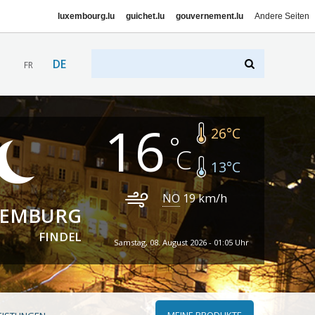
luxembourg.lu
guichet.lu
gouvernement.lu
Andere Seiten
DE
FR
16
26
°C
13
°C
NO
19
km/h
XEMBURG
FINDEL
Samstag, 08. August 2026 - 01:05 Uhr
MEINE PRODUKTE