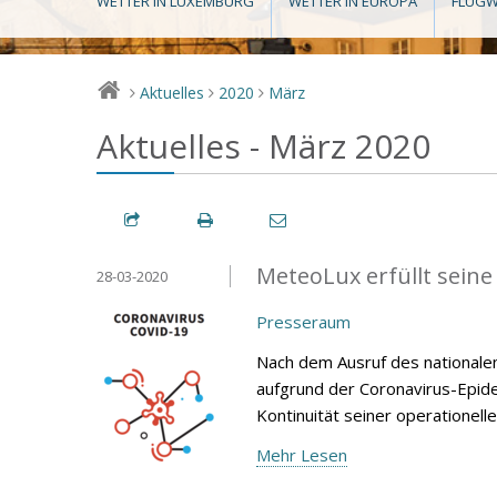
WETTER IN LUXEMBURG
WETTER IN EUROPA
FLUGW
Aktuelles
2020
März
>
>
>
Aktuelles - März 2020
MeteoLux erfüllt sein
28-03-2020
Presseraum
Nach dem Ausruf des national
aufgrund der Coronavirus-Epid
Kontinuität seiner operationelle
Mehr Lesen