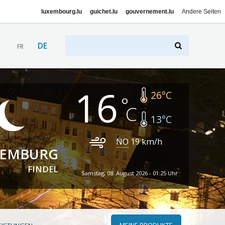
luxembourg.lu
guichet.lu
gouvernement.lu
Andere Seiten
DE
FR
16
26
°C
13
°C
NO
19
km/h
XEMBURG
FINDEL
Samstag, 08. August 2026 - 01:25 Uhr
MEINE PRODUKTE