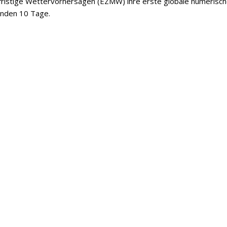
lfristige Wettervorhersagen (EZMW) ihre erste globale numerisc
enden 10 Tage.