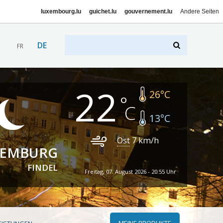
luxembourg.lu
guichet.lu
gouvernement.lu
Andere Seiten
DE
FR
22
26
°C
13
°C
Ost
7
km/h
XEMBURG
FINDEL
Freitag, 07. August 2026 - 20:55 Uhr
MEINE PRODUKTE