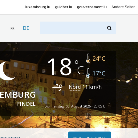
luxembourg.lu
guichet.lu
gouvernement.lu
Andere Seiten
DE
FR
18
24
°C
17
°C
Nord
11
km/h
XEMBURG
FINDEL
Donnerstag, 06. August 2026 - 23:05 Uhr
MEINE PRODUKTE