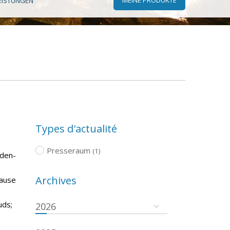
EISTUNGEN
Types d'actualité
Presseraum
(1)
aden-
Archives
pause
uds;
2026