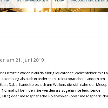
ETTER
WETTERWARNUNGEN
KLIMA
PRODUKTE UND DIENSTL
n am 21. Juni 2019
hr Ortszeit waren bläulich-silbrig leuchtende Wolkenfelder mit F
n Luxemburg als auch in anderen mitteleuropäischen Ländern am
tbar. Dabei handelte es sich um Wolken, die sich nahe der Meso
 Normalnull befinden. Sie werden als sogenannte leuchtende
s; NLC) oder mesosphärische Polarwolken (polar mesospheric clo