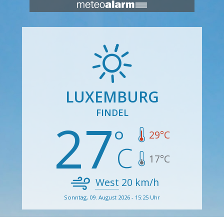
LUXEMBURG
FINDEL
27
29
°C
17
°C
West
20
km/h
Sonntag, 09. August 2026 - 15:25 Uhr