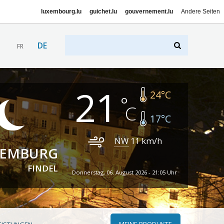
luxembourg.lu
guichet.lu
gouvernement.lu
Andere Seiten
DE
FR
21
24
°C
17
°C
NW
11
km/h
XEMBURG
FINDEL
Donnerstag, 06. August 2026 - 21:05 Uhr
MEINE PRODUKTE