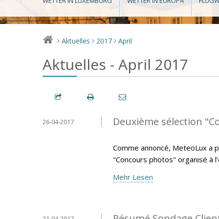
WETTER IN LUXEMBURG
WETTER IN EUROPA
FLUGW
Aktuelles
2017
April
>
>
>
Aktuelles - April 2017
Deuxième sélection "C
26-04-2017
Comme annoncé, MeteoLux a pro
"Concours photos" organisé à l
Mehr Lesen
Résumé Sondage Clien
21-04-2017